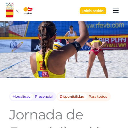
Ir
al
¡Inicia sesión!
contenido
Modalidad
Presencial
Disponibilidad
Para todos
Jornada de